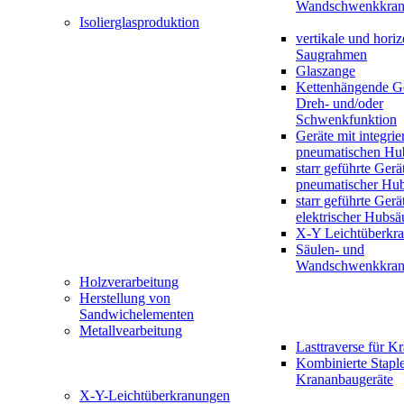
Wandschwenkkran
Isolierglasproduktion
vertikale und horiz
Saugrahmen
Glaszange
Kettenhängende Ge
Dreh- und/oder
Schwenkfunktion
Geräte mit integrie
pneumatischen Hu
starr geführte Gerä
pneumatischer Hub
starr geführte Gerä
elektrischer Hubsä
X-Y Leichtüberkr
Säulen- und
Wandschwenkkran
Holzverarbeitung
Herstellung von
Sandwichelementen
Metallvearbeitung
Lasttraverse für K
Kombinierte Staple
Krananbaugeräte
X-Y-Leichtüberkranungen