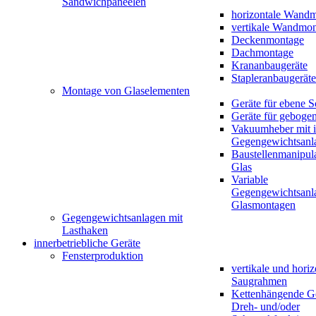
Sandwichpaneelen
horizontale Wand
vertikale Wandmo
Deckenmontage
Dachmontage
Krananbaugeräte
Stapleranbaugeräte
Montage von Glaselementen
Geräte für ebene 
Geräte für geboge
Vakuumheber mit in
Gegengewichtsanl
Baustellenmanipula
Glas
Variable
Gegengewichtsanla
Glasmontagen
Gegengewichtsanlagen mit
Lasthaken
innerbetriebliche Geräte
Fensterproduktion
vertikale und horiz
Saugrahmen
Kettenhängende Ge
Dreh- und/oder