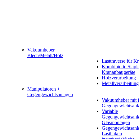
Vakuumheber
Blech/Metall/Holz
Lasttraverse für K
Kombinierte Staple
Krananbaugeräte
Holzverarbeitung
Metallverarbeitung
Manipulatoren +
Gegengewichtsanlagen
Vakuumheber mit in
Gegengewichtsanl
Variable
Gegengewichtsanla
Glasmontagen
Gegengewichtsanl
Lasthaken