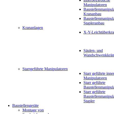
innerbetriebliche
Manipulatoren
Baustellenmanipul
Krananbau
Baustellenmanipul
Stapleranbau
Krananlagen
X-Y-Leichtüberkr
Säulen- und
Wandschwenkkrän
Starrgeführte Manipulatoren
Starr geführte inne
Manipulatoren
Starr geführte
Baustellenmanipul
Starr geführte
Baustellenmanipul
Stapler
Baustellengeräte
Montage von