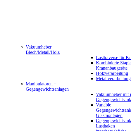
Vakuumheber
Blech/Metall/Holz
Lasttraverse für K
Kombinierte Staple
Krananbaugeräte
Holzverarbeitung
Metallverarbeitung
Manipulatoren +
Gegengewichtsanlagen
Vakuumheber mit in
Gegengewichtsanl
Variable
Gegengewichtsanla
Glasmontagen
Gegengewichtsanl
Lasthaken