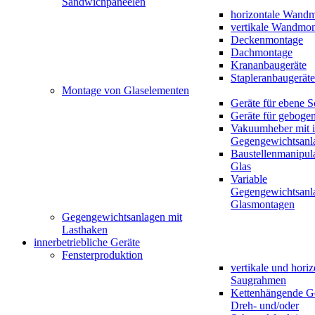
Sandwichpaneelen
horizontale Wand
vertikale Wandmo
Deckenmontage
Dachmontage
Krananbaugeräte
Stapleranbaugeräte
Montage von Glaselementen
Geräte für ebene 
Geräte für geboge
Vakuumheber mit in
Gegengewichtsanl
Baustellenmanipula
Glas
Variable
Gegengewichtsanla
Glasmontagen
Gegengewichtsanlagen mit
Lasthaken
innerbetriebliche Geräte
Fensterproduktion
vertikale und horiz
Saugrahmen
Kettenhängende Ge
Dreh- und/oder