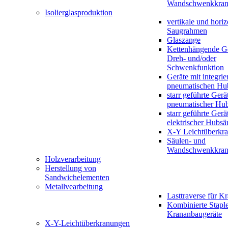
Wandschwenkkran
Isolierglasproduktion
vertikale und horiz
Saugrahmen
Glaszange
Kettenhängende Ge
Dreh- und/oder
Schwenkfunktion
Geräte mit integrie
pneumatischen Hu
starr geführte Gerä
pneumatischer Hub
starr geführte Gerä
elektrischer Hubsä
X-Y Leichtüberkr
Säulen- und
Wandschwenkkran
Holzverarbeitung
Herstellung von
Sandwichelementen
Metallvearbeitung
Lasttraverse für K
Kombinierte Staple
Krananbaugeräte
X-Y-Leichtüberkranungen