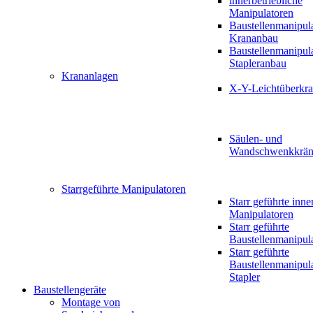
innerbetriebliche
Manipulatoren
Baustellenmanipul
Krananbau
Baustellenmanipul
Stapleranbau
Krananlagen
X-Y-Leichtüberkr
Säulen- und
Wandschwenkkrän
Starrgeführte Manipulatoren
Starr geführte inne
Manipulatoren
Starr geführte
Baustellenmanipul
Starr geführte
Baustellenmanipul
Stapler
Baustellengeräte
Montage von