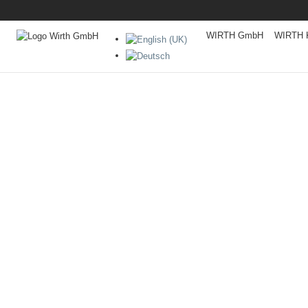
WIRTH GmbH
WIRTH K
R
BAUSTELLENGERÄTE
INNERBETRIEBLICHE GERÄT
VERTRIEBSPARTNER
KONTAKT