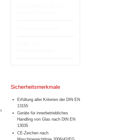
starr geführte Geräte mit
elektrischer Hubsäule
X-Y Leichtüberkranung
Säulen- und
Wandschwenkkrane
Sicherheitsmerkmale
Erfüllung aller Kriterien der DIN EN
13155
n
Geräte für innerbetriebliches
Handling von Glas nach DIN EN
13035
CE-Zeichen nach
Maschinenrichtlinie 2006/42/EG