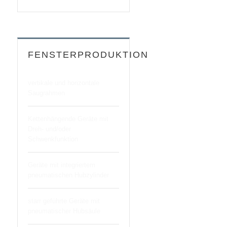
FENSTERPRODUKTION
vertikale und horizontale
Saugrahmen
Kettenhängende Geräte mit
Dreh- und/oder
Schwenkfunktion
Geräte mit integriertem
pneumatischen Hubzylinder
starr geführte Geräte mit
pneumatischer Hubsäule