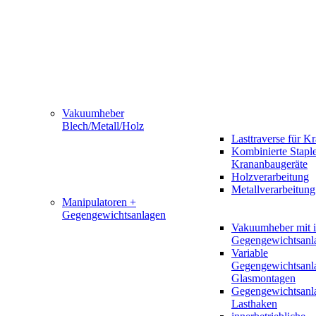
Vakuumheber
Blech/Metall/Holz
Lasttraverse für K
Kombinierte Staple
Krananbaugeräte
Holzverarbeitung
Metallverarbeitung
Manipulatoren +
Gegengewichtsanlagen
Vakuumheber mit in
Gegengewichtsanl
Variable
Gegengewichtsanla
Glasmontagen
Gegengewichtsanl
Lasthaken