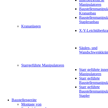
innerbetriebliche
Manipulatoren
Baustellenmanipul
Krananbau
Baustellenmanipul
Stapleranbau
Krananlagen
X-Y-Leichtüberkr
Säulen- und
Wandschwenkkrän
Starrgeführte Manipulatoren
Starr geführte inne
Manipulatoren
Starr geführte
Baustellenmanipul
Starr geführte
Baustellenmanipul
Stapler
Baustellengeräte
Montage von