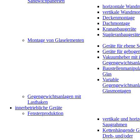
Sandwichpaneelen
horizontale Wand
vertikale Wandmo
Deckenmontage
Dachmontage
Krananbaugeräte
Stapleranbaugeräte
Montage von Glaselementen
Geräte für ebene 
Geräte für geboge
Vakuumheber mit in
Gegengewichtsanl
Baustellenmanipula
Glas
Variable
Gegengewichtsanla
Glasmontagen
Gegengewichtsanlagen mit
Lasthaken
innerbetriebliche Geräte
Fensterproduktion
vertikale und horiz
Saugrahmen
Kettenhängende Ge
Dreh- und/oder