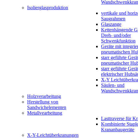
Wandschwenkkran
Isolierglasproduktion
vertikale und horiz
Saugrahmen
Glaszange
Kettenhängende Ge
Dreh- und/oder
Schwenkfunktion
Geräte mit integrie
pneumatischen Hu
starr geführte Gerä
pneumatischer Hub
starr geführte Gerä
elektrischer Hubsä
X-Y Leichtüberkr
Säulen- und
Wandschwenkkran
Holzverarbeitung
Herstellung von
Sandwichelementen
Metallvearbeitung
Lasttraverse für K
Kombinierte Staple
Krananbaugeräte
X-Y-Leichtüberkranungen