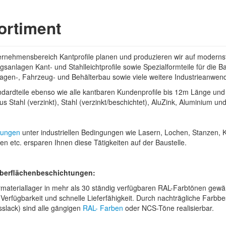
sortiment
rnehmensbereich Kantprofile planen und produzieren wir auf moderns
sanlagen Kant- und Stahlleichtprofile sowie Spezialformteile für die B
agen-, Fahrzeug- und Behälterbau sowie viele weitere Industrieanwen
andardteile ebenso wie alle kantbaren Kundenprofile bis 12m Länge un
us Stahl (verzinkt), Stahl (verzinkt/beschichtet), AluZink, Aluminium und
tungen
unter industriellen Bedingungen wie Lasern, Lochen, Stanzen, K
n etc. ersparen Ihnen diese Tätigkeiten auf der Baustelle.
Oberflächenbeschichtungen:
materiallager in mehr als 30 ständig verfügbaren RAL-Farbtönen gewäh
e Verfügbarkeit und schnelle Lieferfähigkeit. Durch nachträgliche Farbb
sslack) sind alle gängigen
RAL- Farben
oder NCS-Töne realisierbar.