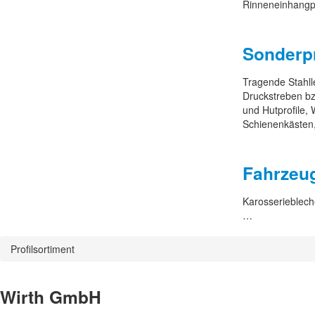
Rinneneinhangpr
Sonderpr
Tragende Stahlle
Druckstreben bzw
und Hutprofile,
Schienenkästen
Fahrzeug
Karosserieblech
…
Profilsortiment
Wirth GmbH