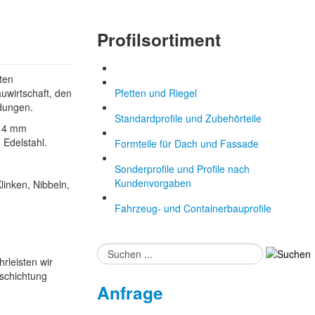
Profilsortiment
ten
auwirtschaft, den
Pfetten und Riegel
dungen.
Standardprofile und Zubehörteile
d 4 mm
 Edelstahl.
Formteile für Dach und Fassade
Sonderprofile und Profile nach
Kundenvorgaben
linken, Nibbeln,
Fahrzeug- und Containerbauprofile
Suchen
rleisten wir
...
eschichtung
Anfrage