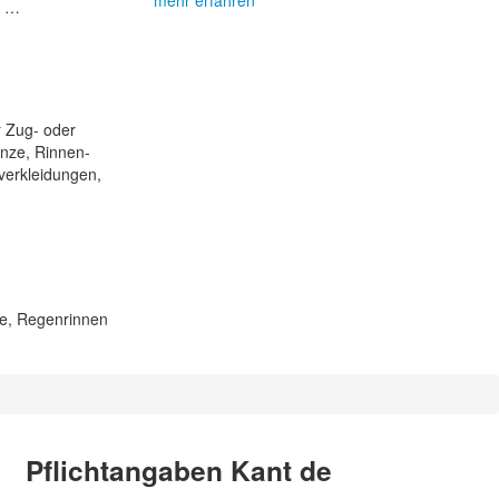
mehr erfahren
n …
r Zug- oder
änze, Rinnen-
verkleidungen,
le, Regenrinnen
Pflichtangaben Kant de