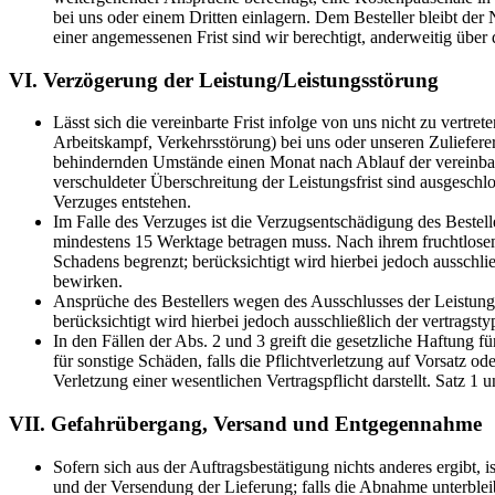
bei uns oder einem Dritten einlagern. Dem Besteller bleibt der
einer angemessenen Frist sind wir berechtigt, anderweitig über 
VI. Verzögerung der Leistung/Leistungsstörung
Lässt sich die vereinbarte Frist infolge von uns nicht zu vert
Arbeitskampf, Verkehrsstörung) bei uns oder unseren Zulieferer
behindernden Umstände einen Monat nach Ablauf der vereinbart
verschuldeter Überschreitung der Leistungsfrist sind ausgesch
Verzuges entstehen.
Im Falle des Verzuges ist die Verzugsentschädigung des Bestell
mindestens 15 Werktage betragen muss. Nach ihrem fruchtlosem A
Schadens begrenzt; berücksichtigt wird hierbei jedoch ausschl
bewirken.
Ansprüche des Bestellers wegen des Ausschlusses der Leistung
berücksichtigt wird hierbei jedoch ausschließlich der vertrags
In den Fällen der Abs. 2 und 3 greift die gesetzliche Haftung 
für sonstige Schäden, falls die Pflichtverletzung auf Vorsatz od
Verletzung einer wesentlichen Vertragspflicht darstellt. Satz 1 
VII. Gefahrübergang, Versand und Entgegennahme
Sofern sich aus der Auftragsbestätigung nichts anderes ergibt,
und der Versendung der Lieferung; falls die Abnahme unterblei