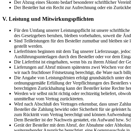
Der Abzug eines Skonto bedarf besonderer schriftlicher Verein
Der Besteller hat ein Recht zur Aufrechnung oder ein Zurückbeh
V. Leistung und Mitwirkungspflichten
Für den Umfang unserer Leistungspflicht ist unsere schriftlic
des Gesetzgebers beruhen, bleiben vorbehalten, soweit die Änd
Sind Teilleistungen für den Besteller zumutbar und bleiben si
gestellt werden.
Lieferfristen beginnen mit dem Tag unserer Lieferzusage, jed
Ausführungsunterlagen durch den Besteller oder vor dem Einga
Die Lieferfrist ist eingehalten, wenn bis zu ihrem Ablauf der Ge
Lieferungen auf Abruf müssen spätestens zwei Wochen vor dem 
wir nach fruchtloser Fristsetzung berechtigt, die Ware nach bil
Die Angabe von Leistungsfristen erfolgt grundsätzlich unter de
ordnungsgemäße Erfüllung der Verpflichtungen des Bestellers vo
berechtigten Zurückhaltung kann der Besteller keine Rechte her
Werden wir selbst nicht richtig oder rechtzeitig beliefert, ob
unmittelbar vom Vertrag zurücktreten.
Wird nach Abschluß des Vertrages erkennbar, dass unser Zahlung
Besteller die Zahlung bewirkt oder Sicherheit für sie geleistet
zum Rücktritt vom Vertrag berechtigt und können Aufwendungs
Dem Besteller ist der Nachweis gestattet, ein Aufwand bzw. Sch
Gerät der Besteller mit dem Abruf, der Abnahme oder Abholung
weitergehender Ansprüche berechtigt, eine Kostenpauschale in