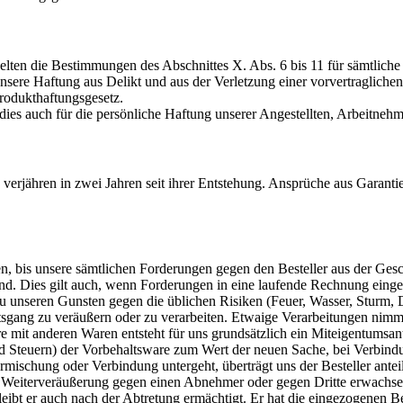
 gelten die Bestimmungen des Abschnittes X. Abs. 6 bis 11 für sämtlic
nsere Haftung aus Delikt und aus der Verletzung einer vorvertraglichen 
rodukthaftungsgesetz.
dies auch für die persönliche Haftung unserer Angestellten, Arbeitnehme
 verjähren in zwei Jahren seit ihrer Entstehung. Ansprüche aus Garanti
en, bis unsere sämtlichen Forderungen gegen den Besteller aus der Ges
ind. Dies gilt auch, wenn Forderungen in eine laufende Rechnung eingest
 zu unseren Gunsten gegen die üblichen Risiken (Feuer, Wasser, Sturm, D
ftsgang zu veräußern oder zu verarbeiten. Etwaige Verarbeitungen nimmt 
mit anderen Waren entsteht für uns grundsätzlich ein Miteigentumsant
d Steuern) der Vorbehaltsware zum Wert der neuen Sache, bei Verbind
ischung oder Verbindung untergeht, überträgt uns der Besteller ante
der Weiterveräußerung gegen einen Abnehmer oder gegen Dritte erwachsen
eibt er auch nach der Abtretung ermächtigt. Er hat die eingezogenen 