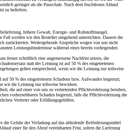
sentlich geringer als die Pauschale. Nach dem fruchtlosen Ablauf
st zu beliefern.
bstbelieferung, höhere Gewalt, Energie- und Rohstoffmangel,
en Fall werden wir den Besteller umgehend unterrichten. Dauern die
lich zurücktreten. Weitergehende Ansprüche wegen von uns nicht
nannten Leistungshindernisse während eines bereits vorliegenden
s ferner schriftlich eine angemessene Nachfrist setzen, die
hadensersatz statt der Leistung ist auf 50 % des eingetretenen
egelungen gelten entsprechend, wenn wir die Leistung nur teilweise
nd auf 50 % des eingetretenen Schadens bzw. Aufwandes begrenzt;
n wir die Leistung nur teilweise bewirken.
eit, die auf einer von uns zu vertretenden Pflichtverletzung beruhen,
ischen vorhersehbaren Schaden begrenzt, falls die Pflichtverletzung die
zlichen Vertreter oder Erfüllungsgehilfen.
dere die Gefahr der Verladung auf das abholende Beförderungsmittel
auf einer für den Abruf vereinbarten Frist, sofern die Lieferung