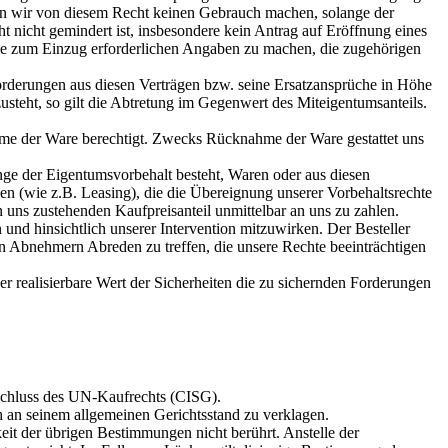
den wir von diesem Recht keinen Gebrauch machen, solange der
nicht gemindert ist, insbesondere kein Antrag auf Eröffnung eines
 alle zum Einzug erforderlichen Angaben zu machen, die zugehörigen
 Forderungen aus diesen Verträgen bzw. seine Ersatzansprüche in Höhe
steht, so gilt die Abtretung im Gegenwert des Miteigentumsanteils.
ahme der Ware berechtigt. Zwecks Rücknahme der Ware gestattet uns
lange der Eigentumsvorbehalt besteht, Waren oder aus diesen
n (wie z.B. Leasing), die die Übereignung unserer Vorbehaltsrechte
en uns zustehenden Kaufpreisanteil unmittelbar an uns zu zahlen.
 und hinsichtlich unserer Intervention mitzuwirken. Der Besteller
nen Abnehmern Abreden zu treffen, die unsere Rechte beeinträchtigen
er realisierbare Wert der Sicherheiten die zu sichernden Forderungen
sschluss des UN-Kaufrechts (CISG).
uch an seinem allgemeinen Gerichtsstand zu verklagen.
it der übrigen Bestimmungen nicht berührt. Anstelle der