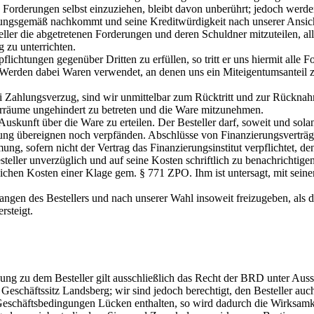
 Forderungen selbst einzuziehen, bleibt davon unberührt; jedoch wer
nungsgemäß nachkommt und seine Kreditwürdigkeit nach unserer Ansicht 
steller die abgetretenen Forderungen und deren Schuldner mitzuteilen,
 zu unterrichten.
lichtungen gegenüber Dritten zu erfüllen, so tritt er uns hiermit alle
Werden dabei Waren verwendet, an denen uns ein Miteigentumsanteil zu
bei Zahlungsverzug, sind wir unmittelbar zum Rücktritt und zur Rückn
gerräume ungehindert zu betreten und die Ware mitzunehmen.
e Auskunft über die Ware zu erteilen. Der Besteller darf, soweit und so
ng übereignen noch verpfänden. Abschlüsse von Finanzierungsverträge
ung, sofern nicht der Vertrag das Finanzierungsinstitut verpflichtet, d
teller unverzüglich und auf seine Kosten schriftlich zu benachrichtigen
tlichen Kosten einer Klage gem. § 771 ZPO. Ihm ist untersagt, mit sei
langen des Bestellers und nach unserer Wahl insoweit freizugeben, als d
rsteigt.
ung zu dem Besteller gilt ausschließlich das Recht der BRD unter Au
rer Geschäftssitz Landsberg; wir sind jedoch berechtigt, den Besteller a
Geschäftsbedingungen Lücken enthalten, so wird dadurch die Wirksamke