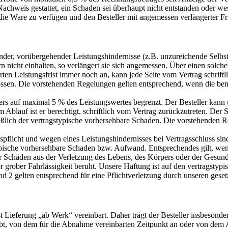
 Nachweis gestattet, ein Schaden sei überhaupt nicht entstanden oder we
die Ware zu verfügen und den Besteller mit angemessen verlängerter Fri
retender, vorübergehender Leistungshindernisse (z.B. unzureichende Sel
n nicht einhalten, so verlängert sie sich angemessen. Über einen solch
en Leistungsfrist immer noch an, kann jede Seite vom Vertrag schrift
lossen. Die vorstehenden Regelungen gelten entsprechend, wenn die be
ers auf maximal 5 % des Leistungswertes begrenzt. Der Besteller kann un
blauf ist er berechtigt, schriftlich vom Vertrag zurückzutreten. Der Sc
ießlich der vertragstypische vorhersehbare Schaden. Die vorstehenden R
spflicht und wegen eines Leistungshindernisses bei Vertragsschluss si
typische vorhersehbare Schaden bzw. Aufwand. Entsprechendes gilt, wen
für Schäden aus der Verletzung des Lebens, des Körpers oder der Gesundh
er grober Fahrlässigkeit beruht. Unsere Haftung ist auf den vertragstyp
und 2 gelten entsprechend für eine Pflichtverletzung durch unseren geset
 ist Lieferung „ab Werk“ vereinbart. Daher trägt der Besteller insbeson
bt, von dem für die Abnahme vereinbarten Zeitpunkt an oder von dem Abl