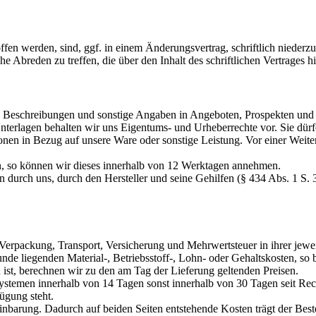
fen werden, sind, ggf. in einem Änderungsvertrag, schriftlich niederzu
e Abreden zu treffen, die über den Inhalt des schriftlichen Vertrages 
e Beschreibungen und sonstige Angaben in Angeboten, Prospekten und 
rlagen behalten wir uns Eigentums- und Urheberrechte vor. Sie dürfen 
nen in Bezug auf unsere Ware oder sonstige Leistung. Vor einer Weiterg
en, so können wir dieses innerhalb von 12 Werktagen annehmen.
 durch uns, durch den Hersteller und seine Gehilfen (§ 434 Abs. 1 S.
 Verpackung, Transport, Versicherung und Mehrwertsteuer in ihrer jewe
nde liegenden Material-, Betriebsstoff-, Lohn- oder Gehaltskosten, so b
 ist, berechnen wir zu den am Tag der Lieferung geltenden Preisen.
temen innerhalb von 14 Tagen sonst innerhalb von 30 Tagen seit Rec
ügung steht.
nbarung. Dadurch auf beiden Seiten entstehende Kosten trägt der Beste