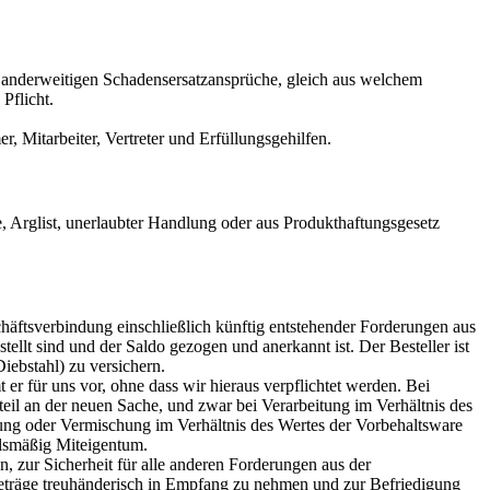
he anderweitigen Schadensersatzansprüche, gleich aus welchem
Pflicht.
r, Mitarbeiter, Vertreter und Erfüllungsgehilfen.
e, Arglist, unerlaubter Handlung oder aus Produkthaftungsgesetz
chäftsverbindung einschließlich künftig entstehender Forderungen aus
ellt sind und der Saldo gezogen und anerkannt ist. Der Besteller ist
iebstahl) zu versichern.
er für uns vor, ohne dass wir hieraus verpflichtet werden. Bei
eil an der neuen Sache, und zwar bei Verarbeitung im Verhältnis des
ung oder Vermischung im Verhältnis des Wertes der Vorbehaltsware
ilsmäßig Miteigentum.
, zur Sicherheit für alle anderen Forderungen aus der
Beträge treuhänderisch in Empfang zu nehmen und zur Befriedigung