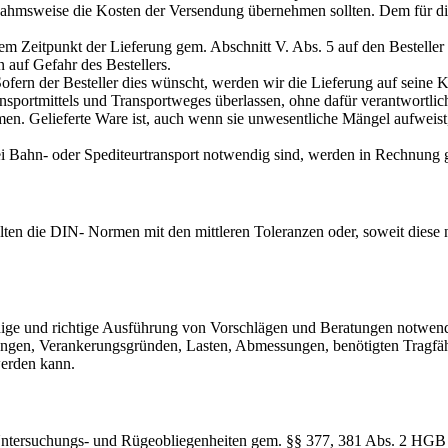
nahmsweise die Kosten der Versendung übernehmen sollten. Dem für die
em Zeitpunkt der Lieferung gem. Abschnitt V. Abs. 5 auf den Besteller 
 auf Gefahr des Bestellers.
Sofern der Besteller dies wünscht, werden wir die Lieferung auf seine 
ansportmittels und Transportweges überlassen, ohne dafür verantwortlich
en. Gelieferte Ware ist, auch wenn sie unwesentliche Mängel aufweist
ei Bahn- oder Spediteurtransport notwendig sind, werden in Rechnung ge
lten die DIN- Normen mit den mittleren Toleranzen oder, soweit diese n
ständige und richtige Ausführung von Vorschlägen und Beratungen notwe
ungen, Verankerungsgründen, Lasten, Abmessungen, benötigten Tragfähi
werden kann.
n Untersuchungs- und Rügeobliegenheiten gem. §§ 377, 381 Abs. 2 HGB