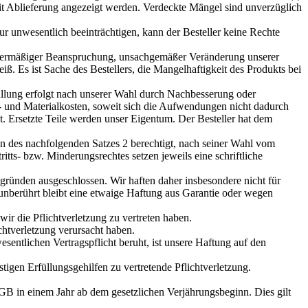
eit Ablieferung angezeigt werden. Verdeckte Mängel sind unverzüglich
r unwesentlich beeinträchtigen, kann der Besteller keine Rechte
bermäßiger Beanspruchung, unsachgemäßer Veränderung unserer
ß. Es ist Sache des Bestellers, die Mangelhaftigkeit des Produkts bei
füllung erfolgt nach unserer Wahl durch Nachbesserung oder
- und Materialkosten, soweit sich die Aufwendungen nicht dadurch
t. Ersetzte Teile werden unser Eigentum. Der Besteller hat dem
gen des nachfolgenden Satzes 2 berechtigt, nach seiner Wahl vom
tts- bzw. Minderungsrechtes setzen jeweils eine schriftliche
sgründen ausgeschlossen. Wir haften daher insbesondere nicht für
unberührt bleibt eine etwaige Haftung aus Garantie oder wegen
r die Pflichtverletzung zu vertreten haben.
chtverletzung verursacht haben.
sentlichen Vertragspflicht beruht, ist unsere Haftung auf den
tigen Erfüllungsgehilfen zu vertretende Pflichtverletzung.
BGB in einem Jahr ab dem gesetzlichen Verjährungsbeginn. Dies gilt