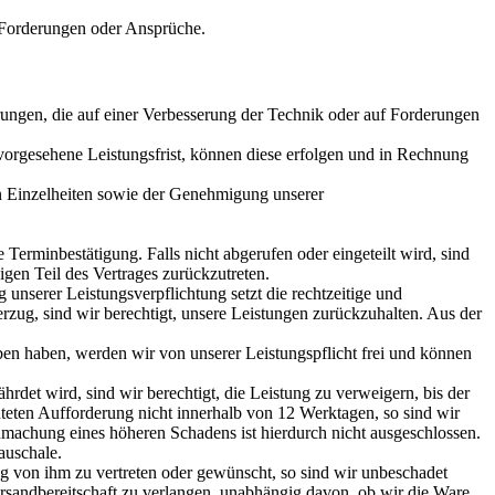
r Forderungen oder Ansprüche.
rungen, die auf einer Verbesserung der Technik oder auf Forderungen
 vorgesehene Leistungsfrist, können diese erfolgen und in Rechnung
en Einzelheiten sowie der Genehmigung unserer
rminbestätigung. Falls nicht abgerufen oder eingeteilt wird, sind
igen Teil des Vertrages zurückzutreten.
unserer Leistungsverpflichtung setzt die rechtzeitige und
erzug, sind wir berechtigt, unsere Leistungen zurückzuhalten. Aus der
eben haben, werden wir von unserer Leistungspflicht frei und können
rdet wird, sind wir berechtigt, die Leistung zu verweigern, bis der
ichteten Aufforderung nicht innerhalb von 12 Werktagen, so sind wir
achung eines höheren Schadens ist hierdurch nicht ausgeschlossen.
auschale.
g von ihm zu vertreten oder gewünscht, so sind wir unbeschadet
rsandbereitschaft zu verlangen, unabhängig davon, ob wir die Ware