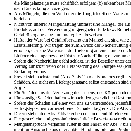
die Mängelanzeige muss schriftlich erfolgen; (b) erkennbare M
nach Entdeckung anzuzeigen.
Aus Mängeln, die den Wert oder die Tauglichkeit der Ware zu d
herleiten.
Nicht von unserer Mängelhaftung umfasst sind Mängel, die 
Produkte, auf der Verwendung ungeeigneter Teile bzw. Betriebsm
Gefahrübergang darzutun und ggf. zu beweisen.
Haftet der Ware bei Gefahrübergang ein Mangel an, sind wir zu
Ersatzlieferung. Wir tragen die zum Zweck der Nacherfüllung 
erhöhen, dass die Ware nach der Lieferung an einen anderen Ort
Lieferer eine angemessene Frist zur Nacherfüllung einzuräume
Sofern die Nacherfüllung fehl schlägt, ist der Besteller unter
Vertrag zurückzutreten oder Herabsetzung des Kaufpreises (Min
Erklärung voraus.
Soweit sich nachstehend (Abs. 7 bis 11) nichts anderes ergibt,
Schäden, die nicht am Liefergegenstand selbst entstanden sin
Arglist.
Für Schäden aus der Verletzung des Lebens, des Körpers oder d
Für sonstige Schäden haften wir nach den gesetzlichen Bestimmu
Sofern der Schaden auf einer von uns zu vertretenden, jedenfal
vertragstypischen vorhersehbaren Schaden begrenzt. Die Abs. 7
Die vorstehenden Abs. 7 bis 9 gelten entsprechend für eine von 
Die gesetzliche und gewohnheitsrechtliche Beweislastverteilun
Mängelansprüche verjähren außer in den Fällen der Abs. 7 bis 
nicht für Ansprüche aus unerlaubter Handlung oder aus Produk