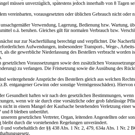
ängel müssen unverzüglich, spätestens jedoch innerhalb von 8 Tagen s
em vereinbarten, vorausgesetzten oder üblichen Gebrauch nicht oder nu
auf unsachgemäßer Verwendung, Lagerung, Bedienung bzw. Wartung, ü
ittel o.ä. beruhen. Gleiches gilt für normalen Verbrauch bzw. Verschlei
nächst nur zur Nacherfüllung berechtigt und verpflichtet. Die Nacher
erforderlichen Aufwendungen, insbesondere Transport-, Wege-, Arbeits
, als die gewerbliche Niederlassung des Bestellers verbracht worden is
n.
 den gesetzlichen Voraussetzungen sowie den zusätzlichen Voraussetzun
derung) zu verlangen. Die Fristsetzung sowie die Ausübung des Rücktri
 sind weitergehende Ansprüche des Bestellers gleich aus welchen Recht
d (z.B. entgangener Gewinn oder sonstige Vermögensschäden). Hiervon 
er Gesundheit haften wir nach den gesetzlichen Bestimmungen, wenn wi
ngen, wenn wir sie durch eine vorsätzliche oder grob fahrlässige Pfli
ls nicht in einem Mangel der Kaufsache bestehenden Verletzung einer we
 und 8 bleiben unberührt.
unserem gesetzlichen Vertreter, Organ, leitenden Angestellten oder sons
g bleibt durch die vorstehenden Regelungen unverändert.
10 und vorbehaltlich der §§ 438 Abs. 1 Nr. 2, 479, 634a Abs. 1 Nr. 2 
thaftungsgesetz.