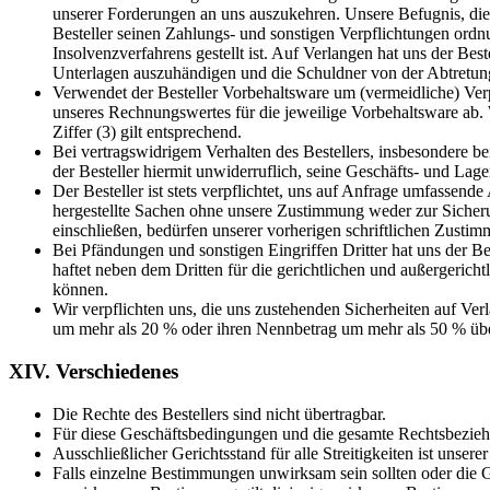
unserer Forderungen an uns auszukehren. Unsere Befugnis, die
Besteller seinen Zahlungs- und sonstigen Verpflichtungen ord
Insolvenzverfahrens gestellt ist. Auf Verlangen hat uns der Be
Unterlagen auszuhändigen und die Schuldner von der Abtretung
Verwendet der Besteller Vorbehaltsware um (vermeidliche) Verpf
unseres Rechnungswertes für die jeweilige Vorbehaltsware ab. 
Ziffer (3) gilt entsprechend.
Bei vertragswidrigem Verhalten des Bestellers, insbesondere 
der Besteller hiermit unwiderruflich, seine Geschäfts- und La
Der Besteller ist stets verpflichtet, uns auf Anfrage umfassend
hergestellte Sachen ohne unsere Zustimmung weder zur Sicheru
einschließen, bedürfen unserer vorherigen schriftlichen Zustimm
Bei Pfändungen und sonstigen Eingriffen Dritter hat uns der Bes
haftet neben dem Dritten für die gerichtlichen und außergerich
können.
Wir verpflichten uns, die uns zustehenden Sicherheiten auf Ver
um mehr als 20 % oder ihren Nennbetrag um mehr als 50 % übe
XIV. Verschiedenes
Die Rechte des Bestellers sind nicht übertragbar.
Für diese Geschäftsbedingungen und die gesamte Rechtsbezieh
Ausschließlicher Gerichtsstand für alle Streitigkeiten ist unse
Falls einzelne Bestimmungen unwirksam sein sollten oder die 