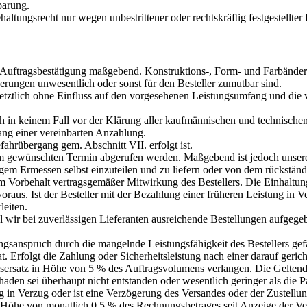
barung.
altungsrecht nur wegen unbestrittener oder rechtskräftig festgestellte
he Auftragsbestätigung maßgebend. Konstruktions-, Form- und Farbände
erungen unwesentlich oder sonst für den Besteller zumutbar sind.
e letztlich ohne Einfluss auf den vorgesehenen Leistungsumfang und die
och in keinem Fall vor der Klärung aller kaufmännischen und technisch
ng einer vereinbarten Anzahlung.
fahrübergang gem. Abschnitt VII. erfolgt ist.
gewünschten Termin abgerufen werden. Maßgebend ist jedoch unsere Te
ligem Ermessen selbst einzuteilen und zu liefern oder von dem rückständ
m Vorbehalt vertragsgemäßer Mitwirkung des Bestellers. Die Einhaltung 
raus. Ist der Besteller mit der Bezahlung einer früheren Leistung in V
leiten.
wohl wir bei zuverlässigen Lieferanten ausreichende Bestellungen aufgeg
sanspruch durch die mangelnde Leistungsfähigkeit des Bestellers gefäh
 hat. Erfolgt die Zahlung oder Sicherheitsleistung nach einer darauf ger
ersatz in Höhe von 5 % des Auftragsvolumens verlangen. Die Geltendm
aden sei überhaupt nicht entstanden oder wesentlich geringer als die P
 in Verzug oder ist eine Verzögerung des Versandes oder der Zustellun
 Höhe von monatlich 0,5 % des Rechnungsbetrages seit Anzeige der Ve